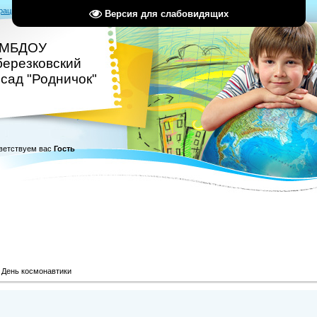
рация
|
Вход
|
RSS
Версия для слабовидящих
МБДОУ
березковский
 сад "Родничок"
ветствуем вас
Гость
День космонавтики