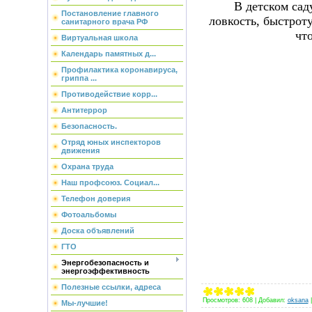
В детском сад
Постановление главного
ловкость, быстроту
санитарного врача РФ
чт
Виртуальная школа
Календарь памятных д...
Профилактика коронавируса,
гриппа ...
Противодействие корр...
Антитеррор
Безопасность.
Отряд юных инспекторов
движения
Охрана труда
Наш профсоюз. Социал...
Телефон доверия
Фотоальбомы
Доска объявлений
ГТО
Энергобезопасность и
энергоэффективность
Полезные ссылки, адреса
Просмотров
:
608
|
Добавил
:
oksana
Мы-лучшие!