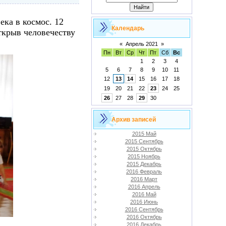
ека в космос. 12
Календарь
ткрыв человечеству
«
Апрель 2021
»
Пн
Вт
Ср
Чт
Пт
Сб
Вс
1
2
3
4
5
6
7
8
9
10
11
12
13
14
15
16
17
18
19
20
21
22
23
24
25
26
27
28
29
30
Архив записей
2015 Май
2015 Сентябрь
2015 Октябрь
2015 Ноябрь
2015 Декабрь
2016 Февраль
2016 Март
2016 Апрель
2016 Май
2016 Июнь
2016 Сентябрь
2016 Октябрь
2016 Декабрь