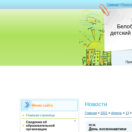
Главная
|
Регист
Бело
детский
При
Новости
Меню сайта
Главная
»
2021
»
Апрель
»
13
»
Главная страница
Сведения об
09:06
образовательной
День космонавтики
организации