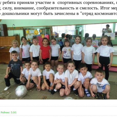
у ребята приняли участие в спортивных соревнованиях,
, силу, внимание, сообразительность и смелость. Итог м
о дошкольники могут быть зачислены в "отряд космонавто
|
Рейтинг
:
5.0
/
1