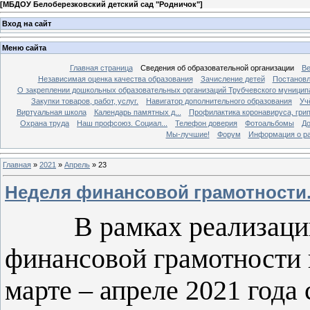
[
МБДОУ Белоберезковский детский сад "Родничок"
]
Вход на сайт
Меню сайта
Главная страница
Сведения об образовательной организации
Ве
Независимая оценка качества образования
Зачисление детей
Постановл
О закреплении дошкольных образовательных организаций Трубчевского муниципа
Закупки товаров, работ, услуг.
Навигатор дополнительного образования
Уч
Виртуальная школа
Календарь памятных д...
Профилактика коронавируса, грипп
Охрана труда
Наш профсоюз. Социал...
Телефон доверия
Фотоальбомы
До
Мы-лучшие!
Форум
Информация о ра
Главная
»
2021
»
Апрель
»
23
Неделя финансовой грамотности
В рамках реализации 
финансовой грамотности 
марте – апреле 2021 года