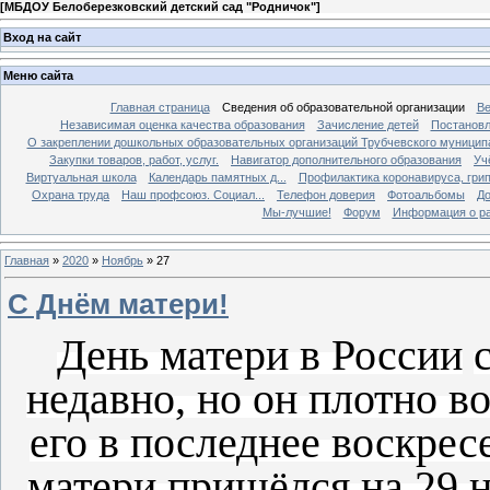
[
МБДОУ Белоберезковский детский сад "Родничок"
]
Вход на сайт
Меню сайта
Главная страница
Сведения об образовательной организации
Ве
Независимая оценка качества образования
Зачисление детей
Постановл
О закреплении дошкольных образовательных организаций Трубчевского муниципа
Закупки товаров, работ, услуг.
Навигатор дополнительного образования
Уч
Виртуальная школа
Календарь памятных д...
Профилактика коронавируса, грипп
Охрана труда
Наш профсоюз. Социал...
Телефон доверия
Фотоальбомы
До
Мы-лучшие!
Форум
Информация о ра
Главная
»
2020
»
Ноябрь
»
27
С Днём матери!
День матери в России
недавно, но он плотно 
его в
последнее воскрес
матери пришёлся на
29 