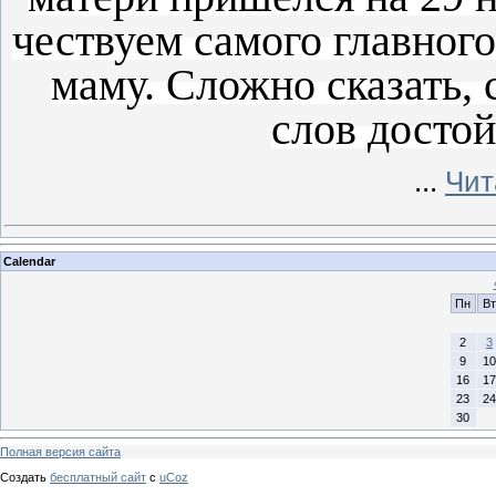
чествуем самого главного
маму. Сложно сказать,
слов досто
...
Чит
Calendar
Пн
Вт
2
3
9
10
16
17
23
24
30
Полная версия сайта
Создать
бесплатный сайт
с
uCoz