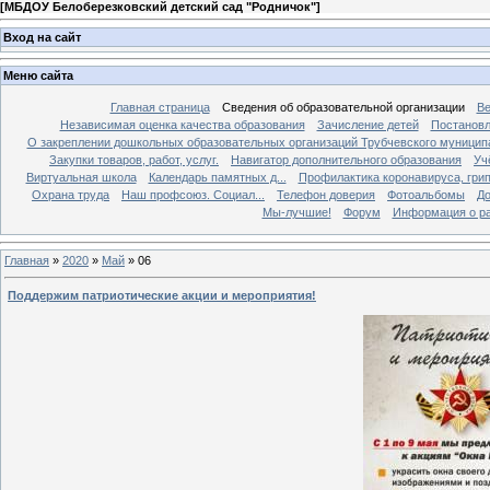
[
МБДОУ Белоберезковский детский сад "Родничок"
]
Вход на сайт
Меню сайта
Главная страница
Сведения об образовательной организации
Ве
Независимая оценка качества образования
Зачисление детей
Постановл
О закреплении дошкольных образовательных организаций Трубчевского муниципа
Закупки товаров, работ, услуг.
Навигатор дополнительного образования
Уч
Виртуальная школа
Календарь памятных д...
Профилактика коронавируса, грипп
Охрана труда
Наш профсоюз. Социал...
Телефон доверия
Фотоальбомы
До
Мы-лучшие!
Форум
Информация о ра
Главная
»
2020
»
Май
»
06
Поддержим патриотические акции и мероприятия!