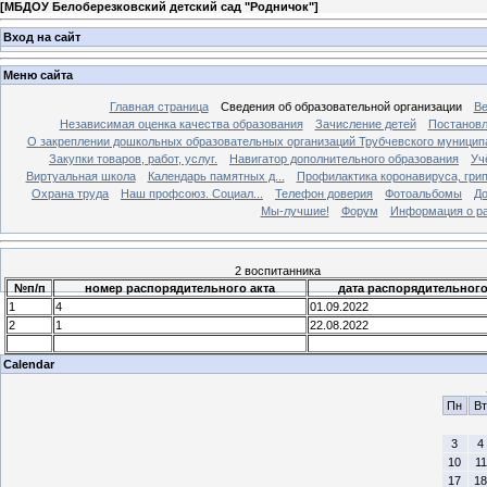
[
МБДОУ Белоберезковский детский сад "Родничок"
]
Вход на сайт
Меню сайта
Главная страница
Сведения об образовательной организации
Ве
Независимая оценка качества образования
Зачисление детей
Постановл
О закреплении дошкольных образовательных организаций Трубчевского муниципа
Закупки товаров, работ, услуг.
Навигатор дополнительного образования
Уч
Виртуальная школа
Календарь памятных д...
Профилактика коронавируса, грипп
Охрана труда
Наш профсоюз. Социал...
Телефон доверия
Фотоальбомы
До
Мы-лучшие!
Форум
Информация о ра
2 воспитанника
№п/п
номер распорядительного акта
дата распорядительного
1
4
01.09.2022
2
1
22.08.2022
Calendar
Пн
Вт
3
4
10
11
17
18