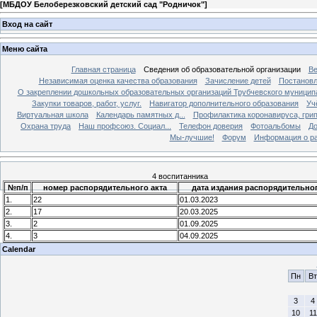
[
МБДОУ Белоберезковский детский сад "Родничок"
]
Вход на сайт
Меню сайта
Главная страница
Сведения об образовательной организации
Ве
Независимая оценка качества образования
Зачисление детей
Постановл
О закреплении дошкольных образовательных организаций Трубчевского муниципа
Закупки товаров, работ, услуг.
Навигатор дополнительного образования
Уч
Виртуальная школа
Календарь памятных д...
Профилактика коронавируса, грипп
Охрана труда
Наш профсоюз. Социал...
Телефон доверия
Фотоальбомы
До
Мы-лучшие!
Форум
Информация о ра
4 воспитанника
№п/п
номер распорядительного акта
дата издания распорядительног
1.
22
01.03.2023
2.
17
20.03.2025
3.
2
01.09.2025
4.
3
04.09.2025
Calendar
Пн
Вт
3
4
10
11